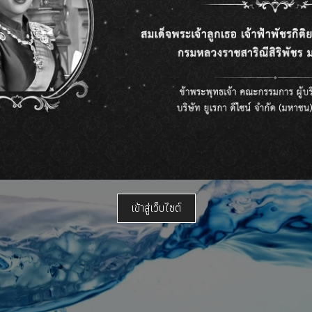
ธุรกิจสาธารณูปโภค
น้ำประปาสะอาด
หนึ่งในธุรกิจที่เราภาคภูมิใจ
เข้าสู่เว็บไซต์
ข่าวและกิจกรรม
นักลงทุนสัมพันธ์
ธุรกิจของเรา
การกำกับดูแล
บโตแบบมุ่งกระจายธุรกิจเพื่อมุ่งเน้นการเจริญเติบโตและการพัฒนาอย่างยั่งย
ยูเรกาได้รับการประเมินการกำกับด