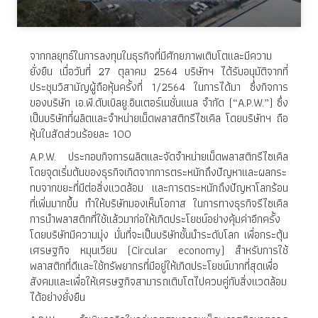
จากกลยุทธ์ในการลงทุนในธุรกิจที่มีศักยภาพเติบโตและมีความ
ยั่งยืน เมื่อวันที่ 27 ตุลาคม 2564 บริษัทฯ ได้รับอนุมัติจากที่
ประชุมวิสามัญผู้ถือหุ้นครั้งที่ 1/2564 ในการได้มา ซึ่งกิจการ
ของบริษัท เอ.พี.ดับเบิลยู.อินเตอร์เนชั่นแนล จำกัด (“A.P.W.”) ซึ่ง
เป็นบริษัทที่ผลิตและจำหน่ายเม็ดพลาสติกรีไซเคิล โดยบริษัทฯ ถือ
หุ้นในสัดส่วนร้อยละ 100
A.P.W. ประกอบกิจการผลิตและจัดจำหน่ายเม็ดพลาสติกรีไซเคิล
โดยจุดเริ่มต้นของธุรกิจเกิดจากการตระหนักถึงปัญหาและผลกระ
ทบจากขยะที่มีต่อสิ่งแวดล้อม และการตระหนักถึงปัญหาโลกร้อน
ที่เพิ่มมากขึ้น ทำให้บริษัทมองเห็นโอกาส ในการทางธุรกิจรีไซเคิล
การนำพลาสติกที่ใช้แล้วมาก่อให้เกิดประโยชน์อย่างคุ้มค่าอีกครั้ง
โดยบริษัทมีความมุ่ง มั่นที่จะเป็นบริษัทชั้นนำระดับโลก เพื่อกระตุ้น
เศรษฐกิจ หมุนเวียน (Circular economy) สำหรับการใช้
พลาสติกที่ดีและใช้ทรัพยากรที่มีอยู่ให้เกิดประโยชน์มากที่สุดเพื่อ
สังคมและเพื่อให้เศรษฐกิจสามารถเติบโตไปควบคู่กับสิ่งแวดล้อม
ได้อย่างยั่งยืน