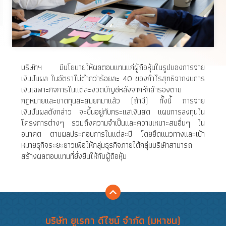
บริษัทฯ มีนโยบายให้ผลตอบแทนแก่ผู้ถือหุ้นในรูปของการจ่าย
เงินปันผล ในอัตราไม่ต่ำกว่าร้อยละ 40 ของกำไรสุทธิจากงบการ
เงินเฉพาะกิจการในแต่ละงวดบัญชีหลังจากหักสำรองตาม
กฎหมายและขาดทุนสะสมยกมาแล้ว (ถ้ามี) ทั้งนี้ การจ่าย
เงินปันผลดังกล่าว จะขึ้นอยู่กับกระแสเงินสด แผนการลงทุนใน
โครงการต่างๆ รวมถึงความจำเป็นและความเหมาะสมอื่นๆ ใน
อนาคต ตามผลประกอบการในแต่ละปี โดยยึดแนวทางและเป้า
หมายธุกิจระยะยาวเพื่อให้กลุ่มธุรกิจภายใต้กลุ่มบริษัทสามารถ
สร้างผลตอบแทนที่ยั่งยืนให้กับผู้ถือหุ้น
บริษัท ยูเรกา ดีไซน์ จำกัด (มหาชน)