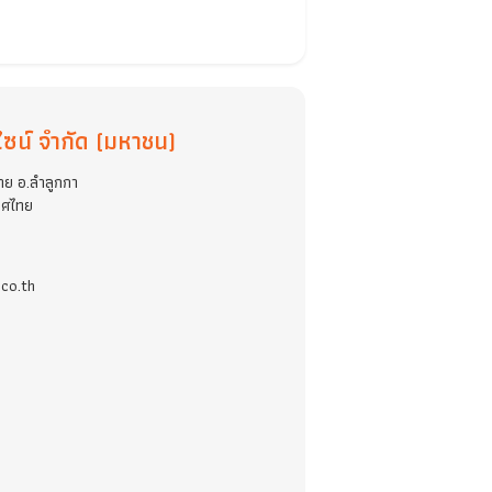
การร่วมขับเคลื่อนองค์กรภายใต้หลักการกำกับดูแล
ท ยูเรกา ดีไซน์ จำกัด (มหาชน)
19 หมู่ 11 ต.ลาดสวาย อ.ลำลูกกา
ธานี 12150 ประเทศไทย
2-1923-737
@eurekadesign.co.th
ap