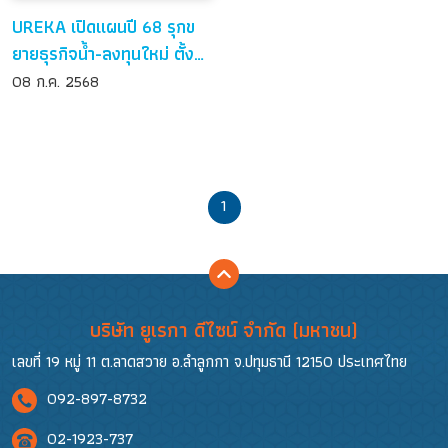
UREKA เปิดแผนปี 68 รุกข
ยายธุรกิจน้ำ-ลงทุนใหม่ ตั้ง
เป้ารายได้โต-ย้ายเข้า SET อีก
08 ก.ค. 2568
2 ปี
1
บริษัท ยูเรกา ดีไซน์ จำกัด (มหาชน)
เลขที่ 19 หมู่ 11 ต.ลาดสวาย อ.ลำลูกกา จ.ปทุมธานี 12150 ประเทศไทย
092-897-8732
02-1923-737