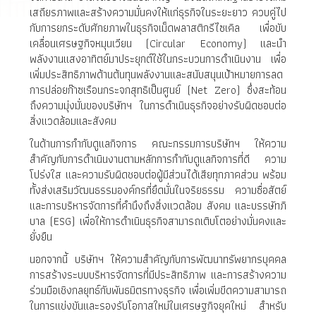
เสถียรภาพและสร้างความมั่นคงให้แก่ธุรกิจในระยะยาว ควบคู่ไป
กับการยกระดับศักยภาพในธุรกิจเม็ดพลาสติกรีไซเคิล เพื่อขับ
เคลื่อนเศรษฐกิจหมุนเวียน (Circular Economy) และนำ
พลังงานแสงอาทิตย์มาประยุกต์ใช้ในกระบวนการดำเนินงาน เพื่อ
เพิ่มประสิทธิภาพด้านต้นทุนพลังงานและสนับสนุนเป้าหมายการลด
การปล่อยก๊าซเรือนกระจกสุทธิเป็นศูนย์ (Net Zero) ซึ่งสะท้อน
ถึงความมุ่งมั่นของบริษัทฯ ในการดำเนินธุรกิจอย่างรับผิดชอบต่อ
สิ่งแวดล้อมและสังคม
ในด้านการกำกับดูแลกิจการ คณะกรรมการบริษัทฯ ให้ความ
สำคัญกับการดำเนินงานตามหลักการกำกับดูแลกิจการที่ดี ความ
โปร่งใส และความรับผิดชอบต่อผู้มีส่วนได้เสียทุกภาคส่วน พร้อม
ทั้งส่งเสริมวัฒนธรรมองค์กรที่ยึดมั่นในจริยธรรม ความซื่อสัตย์
และการบริหารจัดการที่คำนึงถึงสิ่งแวดล้อม สังคม และบรรษัทภิ
บาล (ESG) เพื่อให้การดำเนินธุรกิจสามารถเติบโตอย่างมั่นคงและ
ยั่งยืน
นอกจากนี้ บริษัทฯ ให้ความสำคัญกับการพัฒนาทรัพยากรบุคคล
การสร้างระบบบริหารจัดการที่มีประสิทธิภาพ และการสร้างความ
ร่วมมือเชิงกลยุทธ์กับพันธมิตรทางธุรกิจ เพื่อเพิ่มขีดความสามารถ
ในการแข่งขันและรองรับโอกาสใหม่ในเศรษฐกิจยุคใหม่ สำหรับ