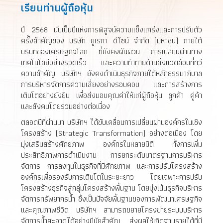
เรียนท่านผู้ถือหุ้น
ปี 2568 นับเป็นปีแห่งการพิสูจน์ความแข็งแกร่งและการปรับตัว
ครั้งสำคัญของ บริษัท ยูเรกา ดีไซน์ จำกัด (มหาชน) ภายใต้
บริบทของเศรษฐกิจโลก ที่ยังคงผันผวน การเปลี่ยนผ่านทาง
เทคโนโลยีอย่างรวดเร็ว และความท้าทายด้านสิ่งแวดล้อมที่ทวี
ความสำคัญ บริษัทฯ ยังคงดำเนินธุรกิจภายใต้หลักธรรมาภิบาล
การบริหารจัดการความเสี่ยงอย่างรอบคอบ และการสร้างการ
เติบโตอย่างยั่งยืน เพื่อส่งมอบคุณค่าให้แก่ผู้ถือหุ้น ลูกค้า คู่ค้า
และสังคมโดยรวมอย่างต่อเนื่อง
ตลอดปีที่ผ่านมา บริษัทฯ ได้ขับเคลื่อนการเปลี่ยนผ่านองค์กรในเชิง
โครงสร้าง (Strategic Transformation) อย่างต่อเนื่อง โดย
มุ่งเสริมสร้างศักยภาพ องค์กรในหลายมิติ ทั้งการเพิ่ม
ประสิทธิภาพการดำเนินงาน การยกระดับมาตรฐานการบริหาร
จัดการ การลงทุนในธุรกิจที่มีศักยภาพ และการปรับโครงสร้าง
องค์กรเพื่อรองรับการเติบโตในระยะยาว โดยเฉพาะการปรับ
โครงสร้างธุรกิจสู่กลุ่มโครงสร้างพื้นฐาน โดยมุ่งเน้นธุรกิจบริหาร
จัดการทรัพยากรน้ำ ซึ่งเป็นปัจจัยพื้นฐานของการพัฒนาเศรษฐกิจ
และคุณภาพชีวิต บริษัทฯ สามารถขยายโครงข่ายระบบบริหาร
จัดการน้ำสะอาดได้อย่างมีนัยสำคัญ ส่งผลให้เกิดฐานรายได้ที่มี