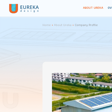
ABOUT URE
Home
•
About Ureka
•
Company Profile